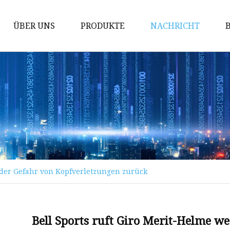
ÜBER UNS
PRODUKTE
NACHRICHT
Elektroroller
Roller
Elektroroller für Erwachsene
Roller für Erwachsene
Stunt-Scooter
 der Gefahr von Kopfverletzungen zurück
Bell Sports ruft Giro Merit-Helme 