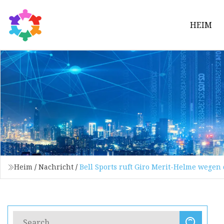
HEIM
Heim
/
Nachricht
/
Bell Sports ruft Giro Merit-Helme wegen