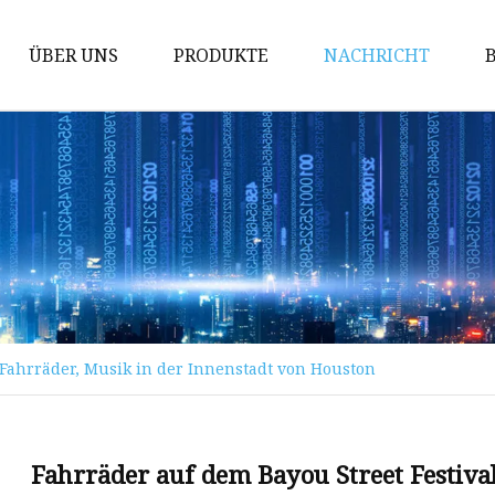
ÜBER UNS
PRODUKTE
NACHRICHT
Elektroroller
Roller
Elektroroller für Erwachsene
Roller für Erwachsene
Stunt-Scooter
: Fahrräder, Musik in der Innenstadt von Houston
Fahrräder auf dem Bayou Street Festiva