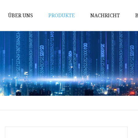
ÜBER UNS
PRODUKTE
NACHRICHT
Elektroroller
Roller
Elektroroller für Erwachsene
Roller für Erwachsene
Stunt-Scooter